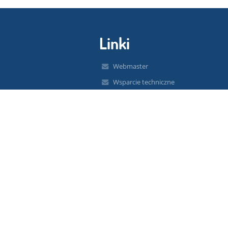
Linki
Webmaster
Wsparcie techniczne
Deklaracja dostępności
Informacje prawne
Polityka prywatności
Metryczka
Mapa strony
O nas
Kontakt
Aktualności