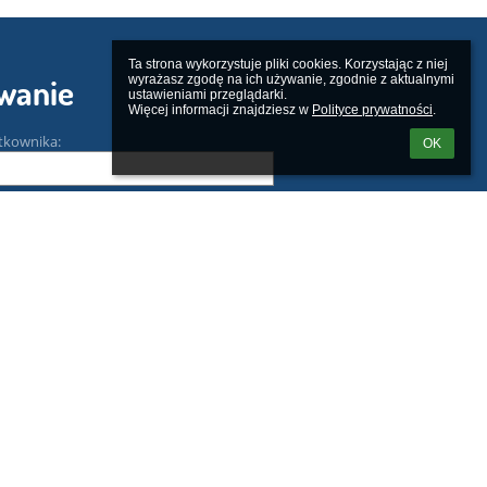
Ta strona wykorzystuje pliki cookies. Korzystając z niej 
wyrażasz zgodę na ich używanie, zgodnie z aktualnymi 
wanie
ustawieniami przeglądarki.

Więcej informacji znajdziesz w 
Polityce prywatności
.
tkownika:
OK
m loginu lub hasła