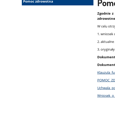
Pomoc
Pomo
Pomoc zdrowotna
zdrowotna
Zgodnie z
zdrowotnej
W celu otr
1. wniosek 
2. aktualne
3. oryginał
Dokumenty 
Dokumenty
Klauzula_f
POMOC_ZDR
Uchwala_p
Wniosek_o_