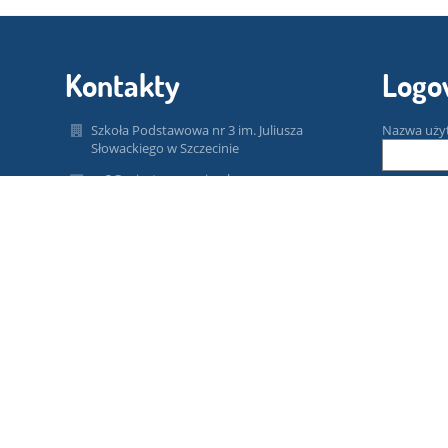
Kontakty
Logo
Szkoła Podstawowa nr 3 im. Juliusza
Nazwa uży
Słowackiego w Szczecinie
sp3@miasto.szczecin.pl
Hasło:
sp3@miasto.szczecin.pl
sp3@miasto.szczecin.pl
091 487 30 32
Zapomniałe
Gabinet Pedagoga/Psychologa 452486610
ul. Władysława Reymonta 23
71-276 Szczecin
71-276 Szczecin
Poland
sp3szczecin@gmail.com