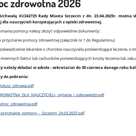
c zdrowotna 2026
 Uchwałą XI/242?25 Rady Miasta Szczecin z dn. 23.04.2025r. można
 dla nauczycieli korzystających z opieki zdrowotnej.
zymania pomocy należy złożyć odpowiednie dokumenty:
o przyznanie pomocy zdrowotnej (załącznik nr 1 do Regulaminu)
 zaświadczenie lekarskie o chorobie nauczyciela potwierdzające leczenie, o
y imiennych faktur lub rachunków potwierdzających koszty leczenia lub za
należy składać w szkole - sekretariat do 30 czerwca danego roku k
 do pobrania:
undusz_zdrowia.pdf
OWOTNA_DLA_NAUCZYCIELI-_pytania_i_odpowiedzi.pdf
omoc_zdrowotna.pdf
przyznanie_pomocy_-_Szczecin_24.03.2025.pdf