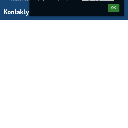
OK
Kontakty
Szkoła Podstawowa nr 3 im. Juliusza Słowackiego w Szczecinie
sp3@miasto.szczecin.pl
sp3@miasto.szczecin.pl
sp3@miasto.szczecin.pl
091 487 30 32
Gabinet Pedagoga/Psychologa 452486610
ul. Władysława Reymonta 23
71-276 Szczecin
71-276 Szczecin
Poland
sp3szczecin@gmail.com
Sekretariat czynny w godzinach:
od poniedziałku do piątku
08.00-15.00