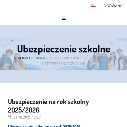
LOGOWANIE
Ubezpieczenie szkolne
STRONA GŁÓWNA
/
UCZNIOWIE I RODZICE
/
RODZICE
/
UBEZPIECZENIE SZKOLNE
Ubezpieczenie
Ubezpieczenie na rok szkolny
szkolne
2025/2026
31.10.2025 12:28
Ubezpieczenie szkolne na rok 2025/2026